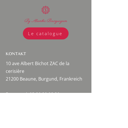
By Alambic Bourguignon
Le catalogue
KONTAKT
10 ave Albert Bichot ZAC de la
cerisière
21200 Beaune, Burgund, Frankreich
Brennerei:
03 80 20 98 30
Mathieu Sabbagh:
06 27 13 19 94
Cecile Déchelotte:
06 95 79 09 15
Amelie Sabbagh:
06 60 61 62 71