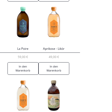
La Poire
Aprikose - Likör
Preis
Preis
59,00 €
49,00 €
In den
In den
Warenkorb
Warenkorb