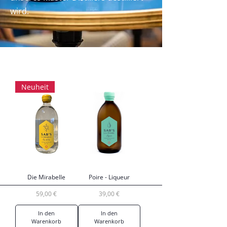
wird.
Neuheit
Die Mirabelle
Poire - Liqueur
Preis
Preis
59,00 €
39,00 €
In den
In den
Warenkorb
Warenkorb