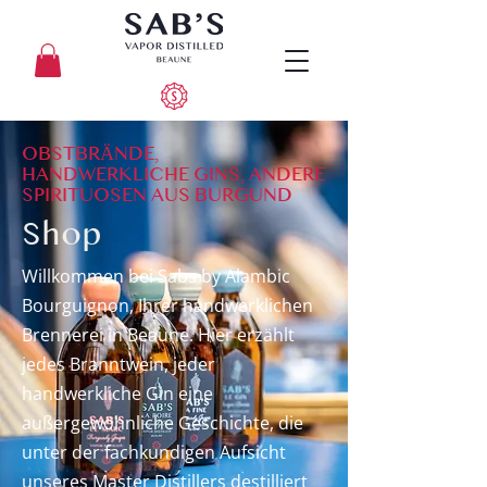
OBSTBRÄNDE,
HANDWERKLICHE GINS, ANDERE
SPIRITUOSEN AUS BURGUND
Shop
​Willkommen bei Sabs by Alambic
Bourguignon, Ihrer handwerklichen
Brennerei in Beaune. Hier erzählt
jedes Branntwein, jeder
handwerkliche Gin eine
außergewöhnliche Geschichte, die
unter der fachkundigen Aufsicht
unseres Master Distillers destilliert