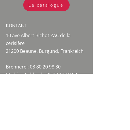
Le catalogue
KONTAKT
10 ave Albert Bichot ZAC de la
cerisière
21200 Beaune, Burgund, Frankreich
Brennerei:
03 80 20 98 30
Mathieu Sabbagh:
06 27 13 19 94
Cecile Déchelotte:
06 95 79 09 15
Amelie Sabbagh:
06 60 61 62 71
beaune@alambic-bourguignon.com
NEWSLETTER